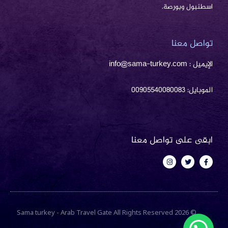
اسطنبول وبورصة.
تواصل معنا
الإيميل : info@sama-turkey.com
الموبايل: 00905540080083
ابقى على تواصل معنا
I
T
F
n
w
a
s
i
c
t
t
e
a
t
b
g
e
o
r
r
o
a
k
m
-
© 2026 Sama turkey - Arab Travel Gate All Rights Reserved
f