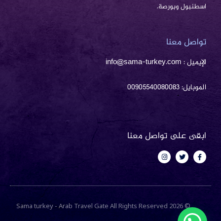
اسطنبول وبورصة.
تواصل معنا
الإيميل : info@sama-turkey.com
الموبايل: 00905540080083
ابقى على تواصل معنا
I
T
F
n
w
a
s
i
c
t
t
e
a
t
b
g
e
o
r
r
o
a
k
m
-
© 2026 Sama turkey - Arab Travel Gate All Rights Reserved
f