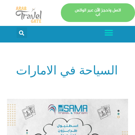
خطي
اتصل واحجز الآن عبر الواتس
لى
اب
لمحتوى
Menu
arch
السياحة في الامارات
تنظيم
برنامج
سياحي
إلى
اسطنبول