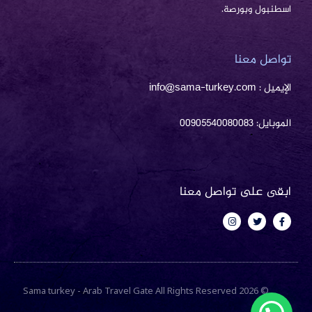
اسطنبول وبورصة.
تواصل معنا
الإيميل : info@sama-turkey.com
الموبايل: 00905540080083
ابقى على تواصل معنا
I
T
F
n
w
a
s
i
c
t
t
e
a
t
b
g
e
o
r
r
o
a
k
m
-
© 2026 Sama turkey - Arab Travel Gate All Rights Reserved
f