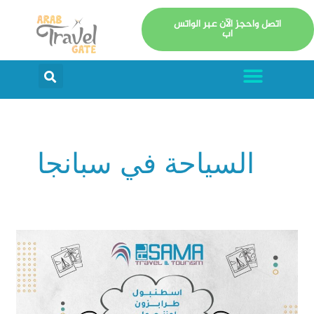
خطي
اتصل واحجز الآن عبر الواتس
لى
اب
لمحتوى
Menu
arch
السياحة في سبانجا
تنظيم
برنامج
سياحي
إلى
اسطنبول