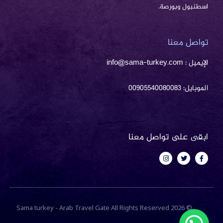
اسطنبول وبورصة.
تواصل معنا
الإيميل : info@sama-turkey.com
الموبايل: 00905540080083
ابقى على تواصل معنا
I
T
F
n
w
a
s
i
c
t
t
e
a
t
b
g
e
o
r
r
o
a
k
m
-
© 2026 Sama turkey - Arab Travel Gate All Rights Reserved
f