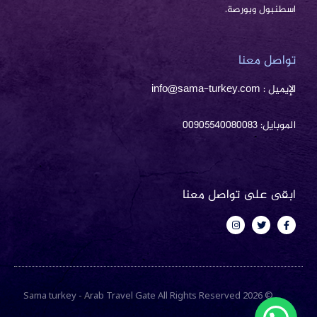
اسطنبول وبورصة.
تواصل معنا
الإيميل : info@sama-turkey.com
الموبايل: 00905540080083
ابقى على تواصل معنا
I
T
F
n
w
a
s
i
c
t
t
e
a
t
b
g
e
o
r
r
o
a
k
m
-
© 2026 Sama turkey - Arab Travel Gate All Rights Reserved
f