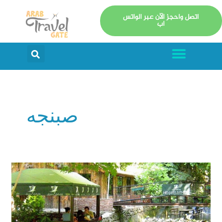
خطي
اتصل واحجز الآن عبر الواتس
لى
اب
لمحتوى
Menu
arch
صبنجه
سبانجا