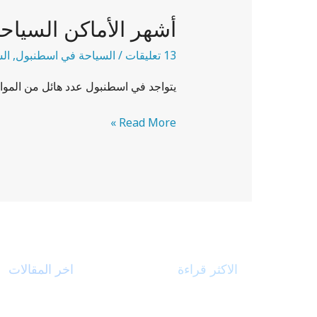
الأماكن
أشهر الأماكن السياح
السياحية
في
13 تعليقات
/
السياحة في اسطنبول
,
الس
اسطنبول
يتواجد في اسطنبول عدد هائل من الموا
Read More »
الاكثر قراءة
اخر المقالات
رحلات شتاء اسطنبول 6
بحيرة جولميت في 