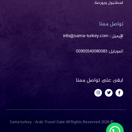
اسطنبول وبورصة.
تواصل معنا
الإيميل : info@sama-turkey.com
الموبايل: 00905540080083
ابقى على تواصل معنا
I
T
F
n
w
a
s
i
c
t
t
e
a
t
b
g
e
o
r
r
o
a
k
m
-
© 2026 Sama turkey - Arab Travel Gate All Rights Reserved
f