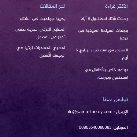
الاكثر قراءة
اخر المقالات
بحيرة جولميت في الشتاء
رحلات شتاء اسطنبول 6 أيام
المطبخ التركي: تجربة طهي
وجهات السياحة الصيفية في
تعبر عن الفصول
تركيا
لمحبي المغامرات تركيا هي
التسوق في اسطنبول برنامج 6
الوجهة الأفضل
أيام
برنامج خاص بالأطفال في
اسطنبول وبورصة.
تواصل معنا
الإيميل : info@sama-turkey.com
الموبايل: 00905540080083