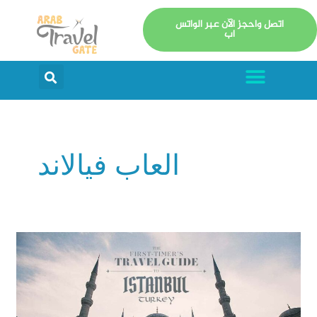
خطي
اتصل واحجز الآن عبر الواتس
لى
اب
لمحتوى
Menu
arch
العاب فيالاند
السياحة
في
اسطنبول:
أفضل
الأماكن