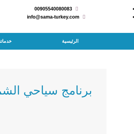
خطي
00905540080083
لى
info@sama-turkey.com
لمحتوى
الرئيسية
خدماتن
برنامج سياحي الشم