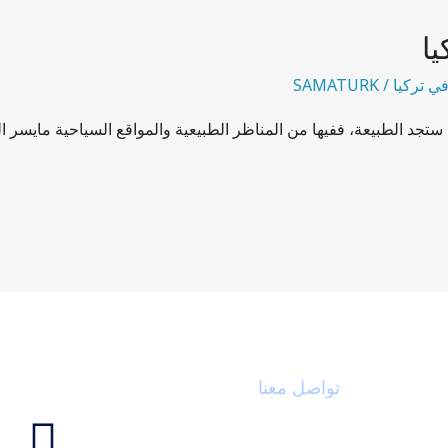
يا
ي تركيا
/
SAMATURK
 ستجد الطبيعة، ففيها من المناظر الطبيعية والمواقع السياحية مايسر ا
تواصل معنا
ابقى على 
F
الشتاء
الإيميل : info@sama-turkey.com