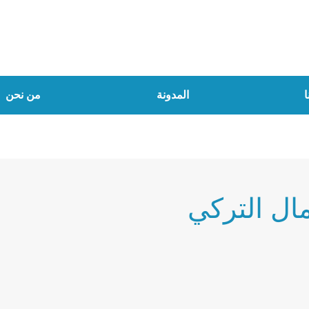
ا
المدونة
من نحن
ال التركي