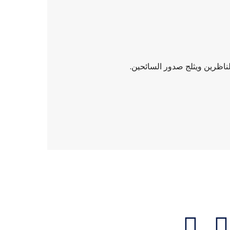
لناظرين ويثلج صدور السائحين.
تواصل معنا
I
T