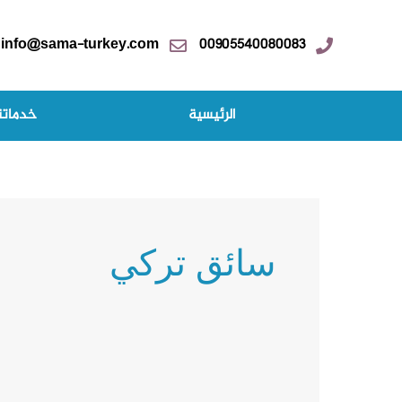
خطي
لى
info@sama-turkey.com
00905540080083
لمحتوى
الرئيسية
خدماتن
سائق تركي