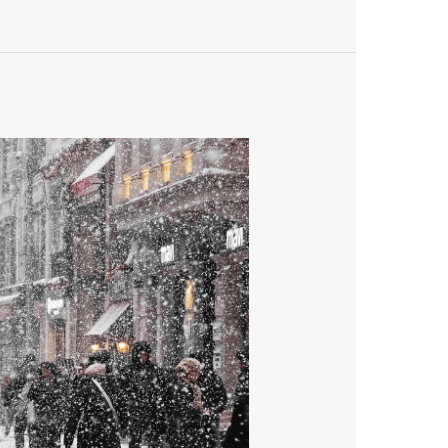
رحلات
شتاء
اسطنبول
6
أيام