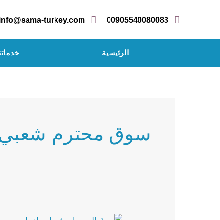
خطي
لى
info@sama-turkey.com
00905540080083
لمحتوى
الرئيسية
خدماتن
سوق محترم شعبي
سوق