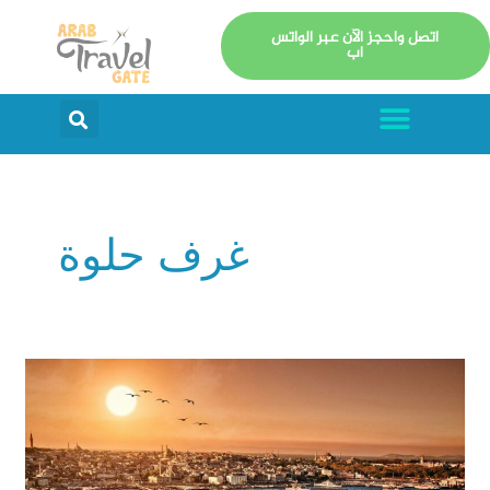
خطي
اتصل واحجز الآن عبر الواتس
لى
اب
لمحتوى
Menu
arch
غرف حلوة
برنامج
سياحي
في
اسطنبول
مدة