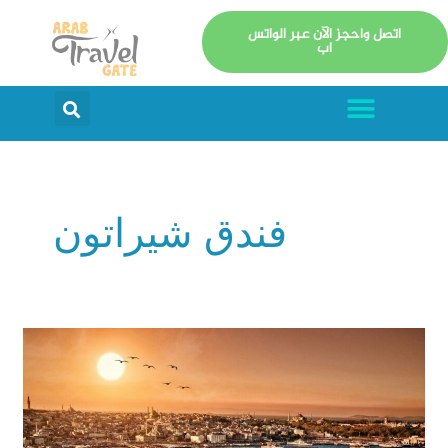
خطي
اتصل واحجز الآن عبر الواتس
لى
اب
لمحتوى
Menu
arch
فندق شيراتون
برنامج
سياحي
في
اسطنبول
مدة