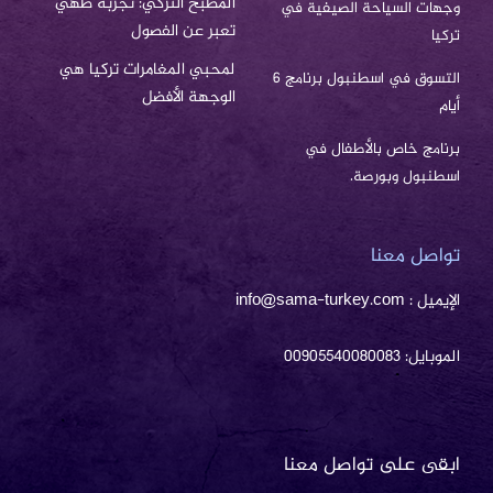
المطبخ التركي: تجربة طهي
وجهات السياحة الصيفية في
تعبر عن الفصول
تركيا
لمحبي المغامرات تركيا هي
التسوق في اسطنبول برنامج 6
الوجهة الأفضل
أيام
برنامج خاص بالأطفال في
اسطنبول وبورصة.
تواصل معنا
الإيميل : info@sama-turkey.com
الموبايل: 00905540080083
ابقى على تواصل معنا