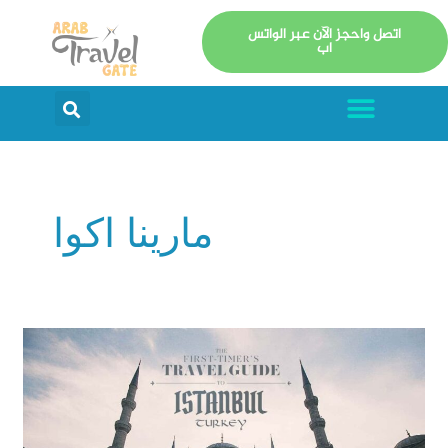
خطي
اتصل واحجز الآن عبر الواتس
لى
اب
لمحتوى
Menu
arch
مارينا اكوا
السياحة
في
اسطنبول:
أفضل
الأماكن