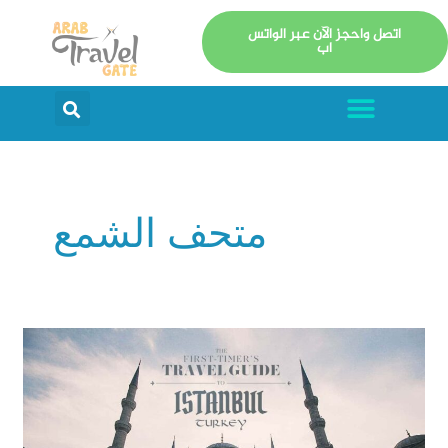
خطي
اتصل واحجز الآن عبر الواتس
لى
اب
لمحتوى
Menu
arch
متحف الشمع
السياحة
في
اسطنبول:
أفضل
الأماكن