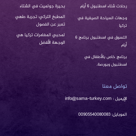
بحيرة جولميت في الشتاء
رحلات شتاء اسطنبول 6 أيام
المطبخ التركي: تجربة طهي
وجهات السياحة الصيفية في
تعبر عن الفصول
تركيا
لمحبي المغامرات تركيا هي
التسوق في اسطنبول برنامج 6
الوجهة الأفضل
أيام
برنامج خاص بالأطفال في
اسطنبول وبورصة.
تواصل معنا
الإيميل : info@sama-turkey.com
الموبايل: 00905540080083