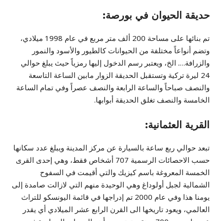
حديقة الحيوان في بورصة:
تم بنائها على مساحة 200 ألف متر مربع في عام 1998 ميلادي،
وتضم أنواعاً مختلفة من الحيوانات كالطيور والأسود والنمور
والزرافة…. الخ، ويعتبر رسم الدخول إليها رمزياً حيث يبلغ حوالي
24 ليرة تركية وتستقبل الحديقة الزوار مابين الساعة التاسعة
والنصف صباحاً والساعة الرابعة والنصف عصراً وفي تمام الساعة
الخامسة والنصف تغلق الحديقة أبوابها.
القرية العثمانية:
تبعد حوالي ربع ساعة بالسيارة عن مركز المدينة ويبلغ عدد سكانها
حسب الاحصائات الرسمية 707 أشخاص فقط، وهي إحدى القرى
الخمسة المعروغة باسم كيزيك والتي أقيمت في السفوح
الشمالية لجبل أولوداغ وهي الوحيدة منهم التي لازالت صامدة إلى
يومنا هذا وفي عام 2000 تم إدراجها في قائمة اليونسكو للتراث
العالمي، ويعود تاريخها الى القرن الرابع عشر الميلادي أي يقدر