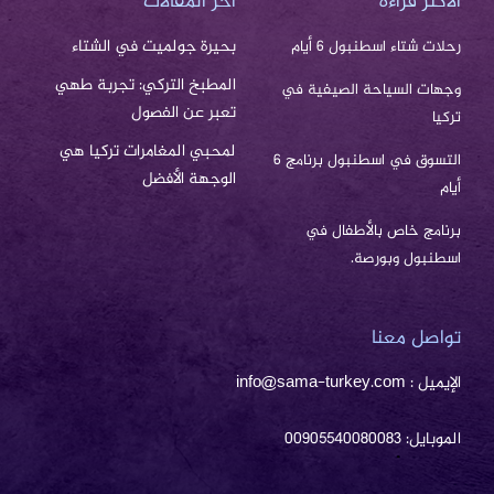
الاكثر قراءة
اخر المقالات
بحيرة جولميت في الشتاء
رحلات شتاء اسطنبول 6 أيام
المطبخ التركي: تجربة طهي
وجهات السياحة الصيفية في
تعبر عن الفصول
تركيا
لمحبي المغامرات تركيا هي
التسوق في اسطنبول برنامج 6
الوجهة الأفضل
أيام
برنامج خاص بالأطفال في
اسطنبول وبورصة.
تواصل معنا
الإيميل : info@sama-turkey.com
الموبايل: 00905540080083