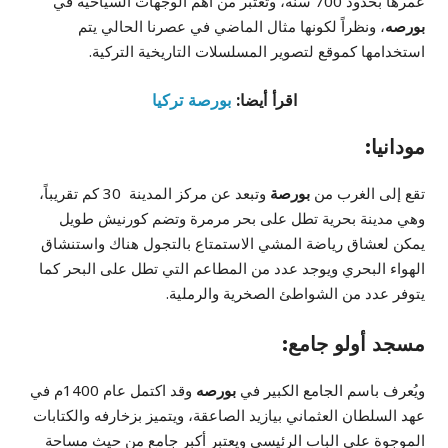
عمرها بحدود 700 سنة، وتعتبر من أهم الوجهات السياحية في
بورصه
، ونظراً لكونها مثال الماضي في عصرنا الحالي يتم
استخدامها كموقع لتصوير المسلسلات التاريخية التركية.
اقرأ أيضا:
بورصة تركيا
مودانيا:
تقع إلى الغرب من
بورصة
وتبعد عن مركز المدينة 30 كم تقريباً،
وهي مدينة بحرية تطل على بحر مرمرة وتضم كورنيش طويل
يمكن لعشاق رياضة المشي الاستمتاع بالتجول هناك واستنشاق
الهواء البحري ويوجد عدد من المطاعم التي تطل على البحر كما
يتوفر عدد من الشواطئ الصخرية والرملية.
مسجد أولو جامع:
ويُعرف باسم الجامع الكبير في
بورصه
وقد اكتمل عام 1400م في
عهد السلطان العثماني بيازيد الصاعقة، ويتميز بزخارفه والكتابات
الموجوة على الباب الرئيسي ويعتبر أكبر جامع من حيث مساحة