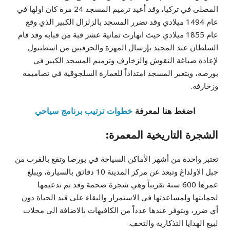
المصلى في تركيا، وقد أعيد ترميم المسجد 24 مرة كان اولها في
عام 1494 ميلادي وقد تضرر المسجد بالزلزال الكبير الذي وقع
عام 1855 ميلادي حيث انهارت ثمانية عشر قبة من قبابه وقد قام
السلطان عبد المجيد بإرسال المهرة والحرفيين من اسطنبول
لإعادة صياغة النقوش والزخارف وترميم المسجد الكبير في
بورصه، ويتعبر المسجد امتداداً للعمارة السلجوقية في تصاميمه
وزخارفه.
اضغط هنا لمعرفة
خطوات ترتيب برنامج سياحي
الشجرة التاريخية المعمرة:
تعتبر واحدة من أشهر الأماكن السياحة في بورصا وتقع بالقرب من
جبل الاولداغ وتبعد عن مركز المدينة 10 دقائق بالسيارة، ويبلغ
عمرها 600 سنة تقريباً وهي شجرة ضحمة وقد تم تدعيمها
لحمايتها ولمساعدتها في الاستمرار والبقاء على قيد الحياة دون
أي ضرر، ويتوفر عندها عدداً من الكافيهات بالاضافة الى محلات
لبيع الهدايا التذكارية والتحف.