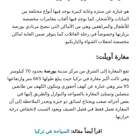
هو عبارة عن منتزه وغابة كبيرة يوجد فيها أنواع مختلفة من
النباتات والأشجار، كما يوجد فيها ألعاب مغامرات مخصصة
للأطفال والمراهقين وهي من الأماكن التي ننصح مرتادي بورصة
بزيارتها وخصوصاً في رحلة العائلات كما يتوفر ضمن الغابة اماكن
مخصصة لحفلات الشواء والباربكيو.
مغارة أويلَت:
تقع المغارة إلى الشرق من مركز مدينة
بورصة
بحدود 70 كيلومتر
وهي ثالث أكبر مغارة في تركيا حيث يبلغ طولها 665 متر وارتفاعها
95 متر وهي عبارة عن كهف أحفوري ويتكون الكهف من طابقين
متصلين وتمتلئ المغارة بالصواعد والنوازل والطريق إليها في
بعض أجزائه صعب ويحتاج لسائق ذو خبرة وتجدر الملاحظة إلى أن
المغارة تعمل فقط في فصل الصيف ويعود السبب لانخفاض درجة
حرارتها.
اقرأ أيضاً مقالة:
السياحة في تركيا