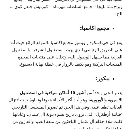
وبرج تشامليجا – جامع السلطانة مهرماه – كورنيش جنغل كوي …
الخ.
مجمع اكاسيا:
يقع في حي اسكودار ويتميز مجمع اكاسيا بالموقع الرائع حيث أنه
على الطريق الرئيسي الذي يربط اسطنبول الشرقية باسطنبول
الغربية مما يسهل الوصول إليه، وتغلب على منتجات المجمع
المنتجات التركية وهو يكتظ بالزوار في عطلة نهاية الاسبوع.
بيكوز:
يعتبر الحي واحداً من
أشهر 10 أماكن سياحية في اسطنبول
الاسيوية
والأوروبية
، وهو أحد أكثر الأحياء هدوءاً ونقاوةً حيث لاتزال
الغابات تطغا عليه، وفي هذا الحي تم تصوير المسلسل التاريخي
“قيامة أرطغرل” الذي يروي تاريخ نشوء دولة آل عثمان، وغاباتها
كانت ملاذ حكام آل عثمان الباحثين عن متعة الصيد والفارين من
عناء الحكم وضوضاء المدينة.