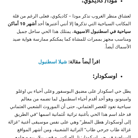
مودا/ كاديكوي:
لعشاق منظر الغروب نذكر مودا – كاديكوي، فعلى الرغم من قلة
المكاتب السياحية التي تذكرها إلا أنني أعتبرها أحد
أشهر 10 أماكن
سياحية في اسطنبول الاسيوية
، يمتلك هذا الحي ساحل جميل
ومناسب مجهز بممرات للمشاة كما يمكنكم ممارسة هواية صيد
الأسماك أيضاً.
اقرأ أيضاً مقالة:
شيلا اسطنبول
اوسكودار:
يطل حي اسكودار على مضيق البوسفور وعلى أحياء بي اوغلو
وامينونو، وهو أحد أقدم أحياء اسطنبول لما تضمه من معالم
سياحية تعود للعصر العثماني، حتى أن الموروث الشعبي العثماني
قد خلد اسم هذا الحي بأغنية تراثية عُثمانية اسمها “في الطريق
إلى أوسكودار هطل المطر” وهي على نفس موسيقى أغنية “غزالة
غزالة طاب جرحي طاب” التراثية الشعبية، ومن أشهر المواقع
السياحية في حي اسكودار: تل العرائس – قصر بيلار بيه – جامع