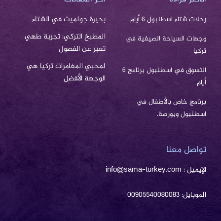
بحيرة جولميت في الشتاء
رحلات شتاء اسطنبول 6 أيام
المطبخ التركي: تجربة طهي
وجهات السياحة الصيفية في
تعبر عن الفصول
تركيا
لمحبي المغامرات تركيا هي
التسوق في اسطنبول برنامج 6
الوجهة الأفضل
أيام
برنامج خاص بالأطفال في
اسطنبول وبورصة.
تواصل معنا
الإيميل : info@sama-turkey.com
الموبايل: 00905540080083