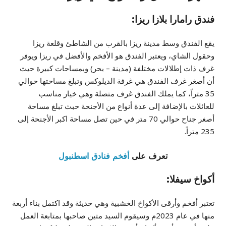
فندق رامارا بلازا ريزا:
يقع الفندق وسط مدينة ريزا بالقرب من الشاطئ وقلعة ريزا
وحقول الشاي، ويعتبر الفندق هو الأفخم والأفضل في ريزا ويوفر
غرف ذات إطلالات مختلفة (مدينة – بحر) وبمساحات كبيرة حيث
أن أصغر غرف الفندق هي غرفة الديلوكس وتبلغ مساحتها حوالي
35 متراً، كما يملك الفندق غرف متصلة وهي خيار مناسب
للعائلات بالإضافة إلى عدة أنواع من الأجنحة حبث تبلغ مساحة
أصغر جناح حوالي 70 متر في حين تصل مساحة اكبر الأجنحة إلى
235 متراً.
تعرف على
أفخم فنادق اسطنبول
أكواخ سيفلا:
تعتبر أفخم وأرقى الأكواخ الخشبية وهي حديثة وقد اكتمل بناء أربعة
منها في عام 2023م وسيقوم السيد متين صاحبها بمتابعة العمل