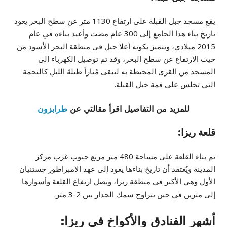
يقع مسجد جبل القبلة على ارتفاع 1130 متر عن سطح البحر يعود
تاريخ بناء هذا الجامع إلى 300 عام مضت وأعيد بناءه في عام
2015 ميلادي، ويتميز بكونه أعلا جبل في منطقة البحر الأسود من
حيث الارتفاع عن سطح البحر، وقد تم توصيل الكهرباء إلى
المسجد من القرى المحيطة به ليبقى مُناراً طيلةَ الليلِ كالنجمة
التي تجلس على قمة جبل القبلة.
للمزيد من التفاصيل اقرأ مقالتي عن
طرابزون
قلعة ريزا:
تم بناء القلعة على مساحة 480 متر مربع جنوب غرب مركز
المدينة ويُعتقد أن تاريخ بناءها يعود إلى عهد الامبراطور جستنيان
الأول وهي الأكبر في منطقة ريزا، ويصل ارتفاع القلعة وأسوارها
إلى مترين في حين يتراوح سمك الجدار بين 2-3 متر.
أشهر الفنادق والأكواخ في ريزا: