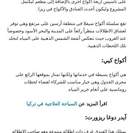
على تأسيس أربعة أكواخ أخرى بالإضافة إلى مطعم ليكتمل
المشروع وليكون أحدث الفنادق والأكواخ في ريزا.
تقع سلسلة أكواخ سيفلا في منطقة أرسين على مرتفع وهي توفر
لعشاق الاطلالات منظراً رائعاً على المدينة والبحر الأسود وخصوصاً
عند الغروب حيث تنعكس أشعة الشمس الذهبية على المياه لتخلد
تلك اللحظات الذهبية.
أكواخ كيي:
هي أكواخ بسيطة في خدماتها ولكنها تمتاز بموقعها الرائع على
مجرى الجدول وهي خيار مناسب للشركاء لقضاء لحظات
رومانسية على أنغام خرير المياه.
اقرأ المزيد عن
السياحة العلاجية في تركيا
آيدر دوغا ريزورت:
يمتلك هذا الفندق غرف ذات اطلالة متنوعة وهو صاحب الإطلالة