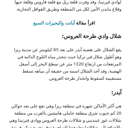
لوادي فيرتينا، وقد وفرت قلعة زيل مع قلعة فاروس وقلعة جيها
وقلاع مايدن الأمن لكل من المنطقة وطريق القوافل التجارية.
اقرأ مقالة
أبانت والبحيرات السبع
شلال وادي طرحة العروس:
يقع الشلال على هضبة آيدر على بعد 85 كيلومتر عن مدينة ريزا
وهو أطول شلال في تركيا حيث تنحدر مياه الثلوج الذائبة في
المرتفعات من ارتفاع 1320 متر عن سطح البحر إلى أسفل
الهضبة، وقد أخذ الشلال اسمه من حقيقة أن مياهه تسقط
مستقيمة كسقوط وانحدار طرحة العروس.
آيدر:
هي أكثر الأماكن شهرة في منطقة ريزا وهي تقع على بعد حوالي
20 كم جنوب شرق منطقة جاملي هامشين بالقرب من منطقة
شلالات غور غينديبي و شلالات طرحة العروس ووادي فيرتينا وهي
بالإضافة إلى شلالاتها وطبيعتها الساحرة توفر تجربة سكن فريدة