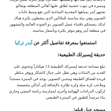
ومميزة في بيوت خشبية يُطلق عليها أهالي المنطقة بونغالو.
تشتهر آيدر بمياهها المعدنية الساحنة التي تقع وسط غابات
الصنوبر وهي بيئة مناسبة للنحّالين الذي ينشطون بكثرة هناك
لذلك ننصحكم باقتناء عسل الصنوبر ذو الجودة العالية والمشهور
في منطقة آيدر وهو يتوفر بكثرة وبأسعار مناسبة.
استمتعوا بمعرفة تفاصيل أكثر عن
آيدر تركيا
حديقة إيسيرلك الطبيعية:
تبلغ مساحة حديقة إيسيرلك الطبيعية 12 هيكتاراً وتحتوي على
العديد من النباتات وهي تطل على جبال كاشكار ويوفر مناظر
فريدة لعشاق الطبيعة ومحبي التصوير، يوجد في المتنزه مسجداً
وملاعب كرة سلة وكرة طائرة بالإضافة إلى أماكن مخصصة
لركوب الدراجات الهوائية وأخرى لممارسة رياضة المشي وجاري
بناء مرصداً للطيور في المنتزه الطبيعي.
مسجد جبل قبله: