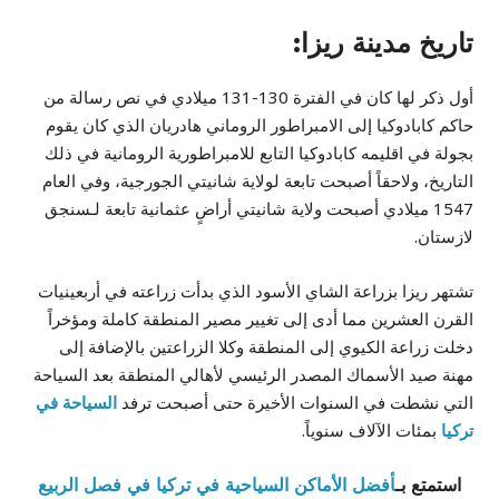
تاريخ مدينة ريزا:
أول ذكر لها كان في الفترة 130-131 ميلادي في نص رسالة من
حاكم كابادوكيا إلى الامبراطور الروماني هادريان الذي كان يقوم
بجولة في اقليمه كابادوكيا التابع للامبراطورية الرومانية في ذلك
التاريخ، ولاحقاً أصبحت تابعة لولاية شانيتي الجورجية، وفي العام
1547 ميلادي أصبحت ولاية شانيتي أراضٍ عثمانية تابعة لـسنجق
لازستان.
تشتهر ريزا بزراعة الشاي الأسود الذي بدأت زراعته في أربعينيات
القرن العشرين مما أدى إلى تغيير مصير المنطقة كاملة ومؤخراً
دخلت زراعة الكيوي إلى المنطقة وكلا الزراعتين بالإضافة إلى
مهنة صيد الأسماك المصدر الرئيسي لأهالي المنطقة بعد السياحة
التي نشطت في السنوات الأخيرة حتى أصبحت ترفد
السياحة في
تركيا
بمئات الآلاف سنوياً.
استمتع بـ
أفضل الأماكن السياحية في تركيا في فصل الربيع