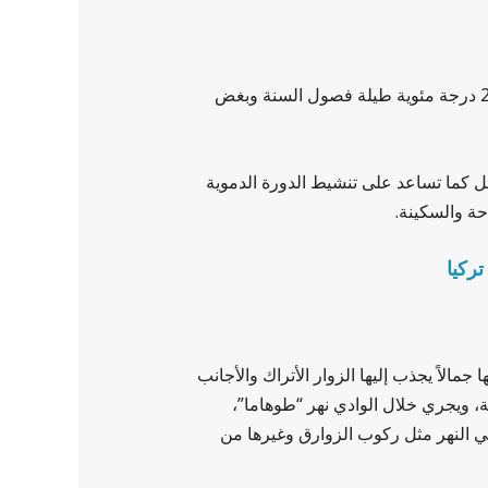
تقع بركت قودرت (الأخدود) داخل أخدود توهما / طوهما، وتتميز بدرجة حرارتها الثابتة طوال العام والتي لا تتجاوز 22 درجة مئوية طيلة فصول السنة وبغض
صل كما تساعد على تنشيط الدورة الدموية
حة والسكينة.
تركيا
لاً يجذب إليها الزوار الأتراك والأجانب
، ويجري خلال الوادي نهر “طوهاما”،
 النهر مثل ركوب الزوارق وغيرها من