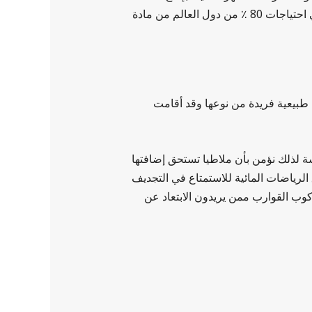
المشمش وتجفيفه، وهي تمتلك ثمانية ملايين شجرة مشمش من أصل سبعة عشرة شجرة مشمش في تركيا وتلبي احتياجات 80 ٪ من دول العالم من مادة
ة طبيعية فريدة من نوعها وقد أقامت
شة لذلك نؤمن بأن ملاطيا تستحق إضافتها
لرياضات المائية للاستمتاع في التجديف
ب القوارب ممن يريدون الابتعاد عن