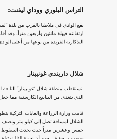
التراس البلوري ووداي ليفنت:
يقع الوادي في ملاطيا بالقرب من بلدة “لفي
ارتفاعه فيبلغ مائتين وأربعين متراً، وقد أ
التذكارية الفريدة من نوعها من أعلى الوادي
شلال داريندي غونبينار
تستقطب منطقة شلال “غونبينار” التابعة لم
الذي يتغذى من الينابيع الكارستية مما جع
قامت وزارة الزراعة والغابات التركية بت
الشلال لمسافة تصل إلى كيلو متر ونصف في 
خمس وعشرين متراً حيث يحدث السقوط الأول ل
سبعين درجة في حين أن نسبة الثالث تبلغ ت