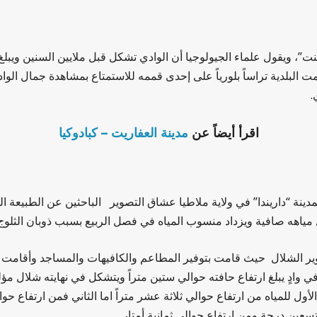
نت”، ويقول علماء الجيولوجيا أن الوادي تشكل قبل ملايين السنين ويبلغ
قامت البلدية تراساً بلورياً على إحدى قممه للاستمتاع بمشاهدة جمال ا
.
اقرأ أيضاً عن
مدينة العفاريت – كبادوكيا
دينة “داريندا” في ولاية ملاطيا عشاق التصوير الباحثين عن الطبيعة 
ل مياهه صافية ويزداد منسوب المياه في فصل الربيع بسبب ذوبان الثلو
طوير الشلال حيث قامت بتوفير المطاعم والكافيهات والمساجد وأقامت
وادٍ يبلغ ارتفاع حافته حوالي ستين متراً ويتشكل في نهايته شلال مؤ
لمياه من ارتفاع حوالي ثلاثة عشر متراً اما الثاني فمن ارتفاع حوالي
سعين درجة ومن ارتفاع حوالي ثمانية أمتار.