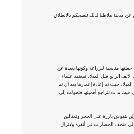
رة إلى أنه يمكن الوصول إلى منطقة الشلال بالسيارة في غضون حوالي ساعة كونها تبعد حوالي 118 كم عن مدينة ملاطيا لذلك ننصحكم بالانطلاق
ي جعلتها مناسبة للزراعة وكونها بعيدة عن
ألف الرابع قبل الميلاد فيعتقد علماء
أصبح مركزاً رسمياً ودينياً وثقافياً واستمر الإنسان في المنطقة حتى الغزو الآشوري في عام 712 قبل الميلاد حيث تم إعادة إعمارها بعد أن تم
ي حيث بدأت تتراجع أهميتها فتحولت إلى
يّن بنقوش بارزة على الحجر وتمثالين
إلى متحف الحضارات في أنقرة ولاتزال