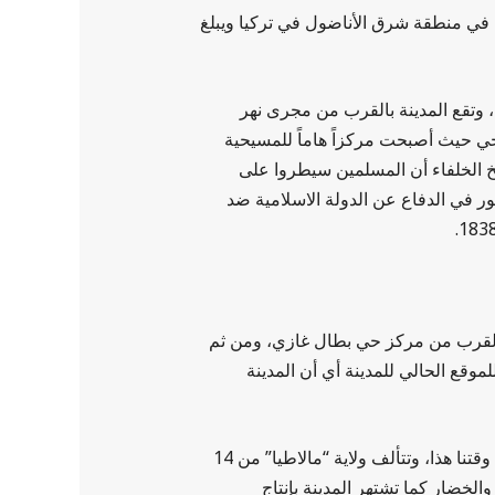
:Մալաթիա Malat’ya باللغة الكردية: Meletî وباللغة التركية:Malatya تقع المدينة في منطقة شرق الأناضول في تركيا ويبلغ
 وتقع المدينة بالقرب من مجرى نهر
حي حيث أصبحت مركزاً هاماً للمسيحية
يخ الخلفاء أن المسلمين سيطروا على
لثغور في الدفاع عن الدولة الاسلامية ضد
 بالقرب من مركز حي بطال غازي، ومن ثم
موقع الحالي للمدينة أي أن المدينة
حتى وقت قريب كان الاسم الرسمي لـ بطال غازي هو (ملاطيا القديمة)، ولايزال السكان المحليين يستخدمونه إلى وقتنا هذا، وتتألف ولاية “مالاطيا” من 14
الخضار كما تشتهر المدينة بإنتاج