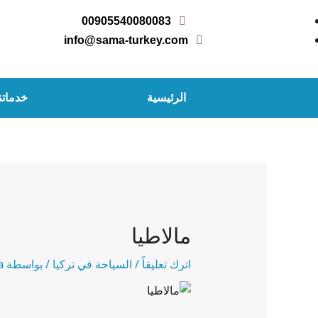
خطي
00905540080083
لى
info@sama-turkey.com
لمحتوى
الرئيسية
خدماتن
Post
navigation
مالاطيا
اترك تعليقاً
/
السياحة في تركيا
/ بواسطة
a