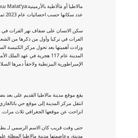
عدد سكانها حسب احصائيات عام 2023 ثمانمئة واثني عشر ألفا وخمسمائة وثمانون شخصاً.
سكن الانسان على ضفاف نهر الفرات في هذه
الفرات في تركيا وأول من ذكرها من الشعوب
وزادت أهميتها بعد تحول مركز الكنيسة الس
المدينة عام 117 هجرية في عه
الإمبراطورية البيزنطية ولاحقاً دمرها السلاجقة سنة 1058 فقل شأنها إلى أن جاء العثمانيين فأعاد
يقع موقع مدينة مالاطيا القديم على بعد ب
انتقل مركز المدينة إلى موقع حي باتالغازي 
انزاحت عن موقعها الجغرافي ثلاث مرات.
مدينة، وعاصمتها مدينة مالاطيا المطلة على 