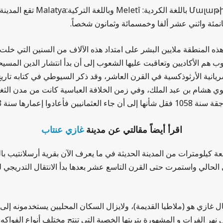
مالاطيا أو مَالَاطية بالأرمينية
 المنطقة ملايين البشر على امتداد هذه الآلاف من السنين التي خلت،
 هم الأكاديين وتعاقبت عليها الشعوب إلى أن بدأ انتشار الدين المسي
ريانية الأرثوذكسية في القرن العاشر، وقد ذكر السيوطي في كتابه تار
د الملك الأموي هشام بن عبد الملك، وفي زمن الخلافة العباسية كانت من مدن ا
وا إعمارها سنة 1838.
اقرأ أيضاً مقالتي عن مدينة
غازي عنتاب
ضعة كيلومترات من المدينة الحديثة في ما يعرف الآن بقرية أرسلانتيب
الحالي واستمرت حتى القرن التاسع عشر بعدها بدأ الانتقال التدريجي لل
نهر الفرات و المشهورة بتربتها الخصبة التي تنتج مختلف أنواع الفواكه و