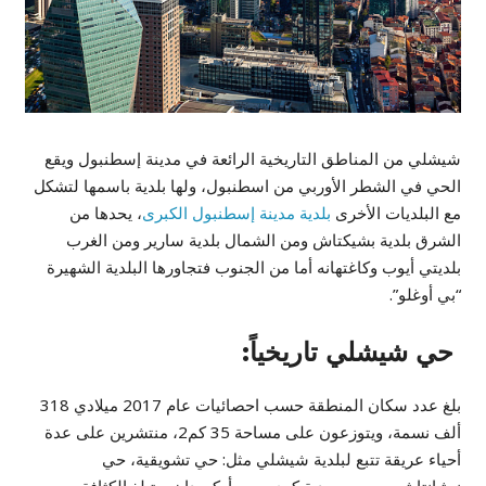
شيشلي من المناطق التاريخية الرائعة في مدينة إسطنبول ويقع
الحي في الشطر الأوربي من اسطنبول، ولها بلدية باسمها لتشكل
مع البلديات الأخرى
بلدية مدينة إسطنبول الكبرى
، يحدها من
الشرق بلدية بشيكتاش ومن الشمال بلدية سارير ومن الغرب
بلديتي أيوب وكاغتهانه أما من الجنوب فتجاورها البلدية الشهيرة
“بي أوغلو”.
حي شيشلي تاريخياً:
بلغ عدد سكان المنطقة حسب احصائيات عام 2017 ميلادي 318
ألف نسمة، ويتوزعون على مساحة 35 كم2، منتشرين على عدة
أحياء عريقة تتبع لبلدية شيشلي مثل: حي تشويقية، حي
نيشانتاشي، حي مجيدية كوي، حي أوكميدان، وتبلغ الكثافة