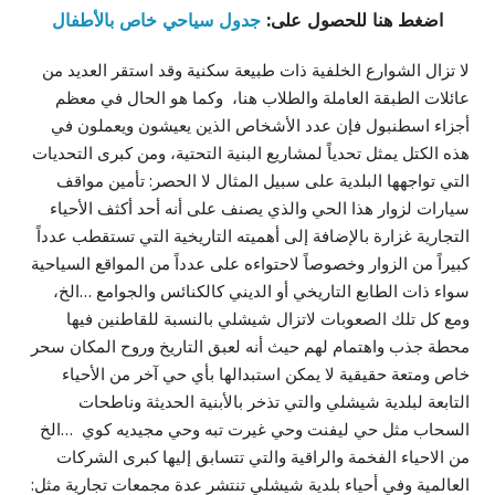
اضغط هنا للحصول على:
جدول سياحي خاص بالأطفال
لا تزال الشوارع الخلفية ذات طبيعة سكنية وقد استقر العديد من
عائلات الطبقة العاملة والطلاب هنا، وكما هو الحال في معظم
أجزاء اسطنبول فإن عدد الأشخاص الذين يعيشون ويعملون في
هذه الكتل يمثل تحدياً لمشاريع البنية التحتية، ومن كبرى التحديات
التي تواجهها البلدية على سبيل المثال لا الحصر: تأمين مواقف
سيارات لزوار هذا الحي والذي يصنف على أنه أحد أكثف الأحياء
التجارية غزارة بالإضافة إلى أهميته التاريخية التي تستقطب عدداً
كبيراً من الزوار وخصوصاً لاحتواءه على عدداً من المواقع السياحية
سواء ذات الطابع التاريخي أو الديني كالكنائس والجوامع …الخ،
ومع كل تلك الصعوبات لاتزال شيشلي بالنسبة للقاطنين فيها
محطة جذب واهتمام لهم حيث أنه لعبق التاريخ وروح المكان سحر
خاص ومتعة حقيقية لا يمكن استبدالها بأي حي آخر من الأحياء
التابعة لبلدية شيشلي والتي تذخر بالأبنية الحديثة وناطحات
السحاب مثل حي ليفنت وحي غيرت تبه وحي مجيديه كوي …الخ
من الاحياء الفخمة والراقية والتي تتسابق إليها كبرى الشركات
العالمية وفي أحياء بلدية شيشلي تنتشر عدة مجمعات تجارية مثل: