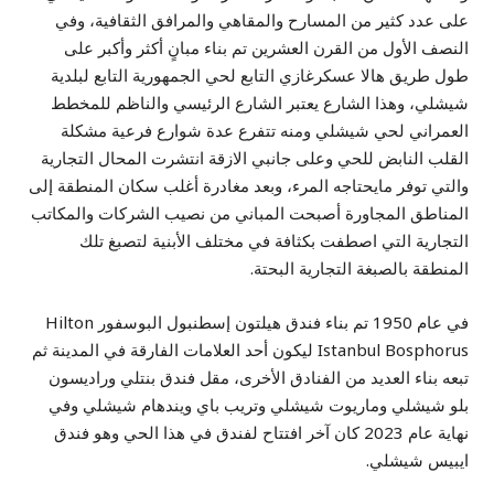
على عدد كثير من المسارح والمقاهي والمرافق الثقافية، وفي
النصف الأول من القرن العشرين تم بناء مبانٍ أكثر وأكبر على
طول طريق هالا عسكرغازي التابع لحي الجمهورية التابع لبلدية
شيشلي، وهذا الشارع يعتبر الشارع الرئيسي والناظم للمخطط
العمراني لحي شيشلي ومنه تتفرع عدة شوارع فرعية مشكلة
القلب النابض للحي وعلى جانبي الازقة انتشرت المحال التجارية
والتي توفر مايحتاجه المرء، وبعد مغادرة أغلب سكان المنطقة إلى
المناطق المجاورة أصبحت المباني من نصيب الشركات والمكاتب
التجارية التي اصطفت بكثافة في مختلف الأبنية لتصبغ تلك
المنطقة بالصبغة التجارية البحتة.
في عام 1950 تم بناء فندق هيلتون إسطنبول البوسفور Hilton
Istanbul Bosphorus ليكون أحد العلامات الفارقة في المدينة ثم
تبعه بناء العديد من الفنادق الأخرى، مقل فندق بنتلي وراديسون
بلو شيشلي وماريوت شيشلي وتريب باي ويندهام شيشلي وفي
نهاية عام 2023 كان آخر افتتاح لفندق في هذا الحي وهو فندق
ايبيس شيشلي.