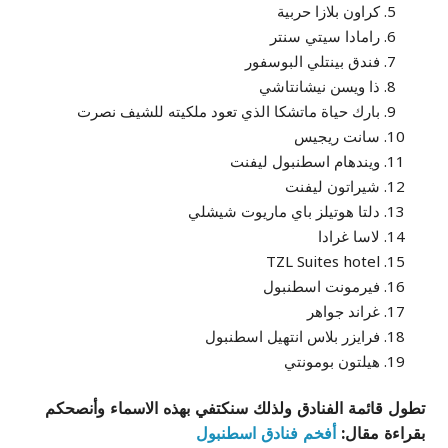
كراون بلازا حربية
رامادا سيتي سنتر
فندق بينتلي البوسفور
ذا ويسن نيشانتاشي
بارك حياة ماتشكا الذي تعود ملكيته للشيف نصرت
سانت ريجيس
ويندهام اسطنبول ليفنت
شيراتون ليفنت
دلتا هوتيلز باي ماريوت شيشلي
لاسا غرادا
TZL Suites hotel
فيرمونت اسطنبول
غراند جواهر
فرايزر بلاس انتهيل اسطنبول
هيلتون بومونتي
تطول قائمة الفنادق ولذلك سنكتفي بهذه الاسماء وأنصحكم
بقراءة مقال:
أفخم فنادق اسطنبول