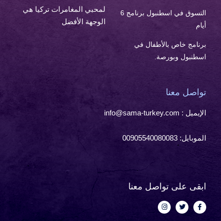
لمحبي المغامرات تركيا هي
التسوق في اسطنبول برنامج 6
الوجهة الأفضل
أيام
برنامج خاص بالأطفال في
اسطنبول وبورصة.
تواصل معنا
الإيميل : info@sama-turkey.com
الموبايل: 00905540080083
ابقى على تواصل معنا
I
T
F
n
w
a
s
i
c