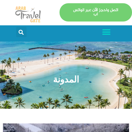
خطي
اتصل واحجز الآن عبر الواتس
لى
اب
لمحتوى
Menu
arch
المدونة